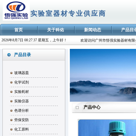
实验室器材专业供应商
首页
关于科佑
新闻动态
产品目
2026年8月7日 08:27:37 星期五，上午好！
欢迎访问广州市悟强实验器材有限
广州市悟强实验器材-专业的实验
产品目录
悟强实验，以您为先！
玻璃器皿
化学试剂
实验耗材
实验仪器
产品中心
色谱分析
劳保安防
化工原料