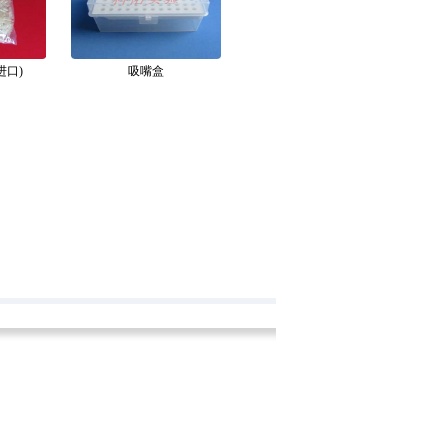
进口)
吸嘴盒