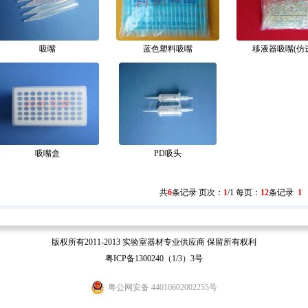
吸嘴
蓝色塑料吸嘴
移液器吸嘴(仿
吸嘴盒
PD吸头
共
6
条记录 页次：
1
/1 每页：
12
条记录
1
版权所有2011-2013 实验室器材专业供应商 保留所有权利
粤ICP备1300240（1/3）3号
粤公网安备 44010602002255号