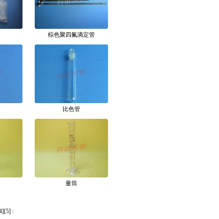
棕色聚四氟滴定管
比色管
量筒
4
][
5
]
: