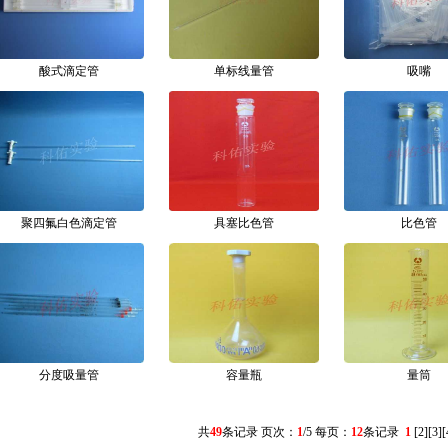
酸式滴定管
单标线量管
吸嘴
聚四氟白色滴定管
具塞比色管
比色管
分度吸量管
容量瓶
量筒
共
49
条记录 页次：
1
/5 每页：
12
条记录
1
[
2
][
3
][